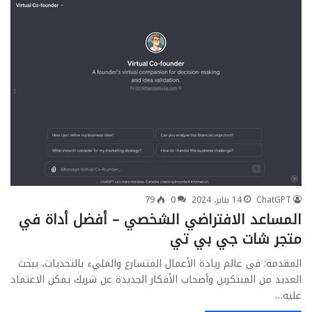
ChatGPT
14 يناير، 2024
0
79
المساعد الافتراضي الشخصي – أفضل أداة في
متجر شات جي بي تي
المقدمة: في عالم ريادة الأعمال المتسارع والمليء بالتحديات، يبحث
العديد من المبتكرين وأصحاب الأفكار الجديدة عن شريك يمكن الاعتماد
عليه…