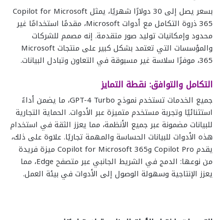
بسعر يصل إلى 30 دولارًا شهريًا، يمثل Copilot for Microsoft
365 ذروة التكامل مع أدوات Microsoft، مقدمًا استخدامًا غير
محدود وإمكانيات توليد صور متقدمة. إنه مصمم للشركات
والمؤسسات التي تعتمد بشكل كبير على منتجات Microsoft
365، موفرًا سلاسة غير مسبوقة في التعاون وتبادل البيانات.
التكامل والتوافق: نقطة التمايز
جميع الخدمات تستخدم نموذج GPT-4 Turbo، ما يضمن أداءً
استثنائيًا وتجربة مستخدم متميزة عبر الأدوات. الحماية التجارية
للبيانات مضمونة عبر جميع الأنظمة، مما يعزز الثقة في استخدام
هذه الأدوات للبيانات الحساسة والمهمة تجاريًا. علاوة على ذلك،
يقدم Copilot Pro وCopilot for Microsoft 365 ميزة فريدة
من نوعها: الدمج في الشريط الجانبي عبر متصفح Edge، مما
يعزز الإنتاجية وسهولة الوصول إلى الأدوات في بيئة العمل.