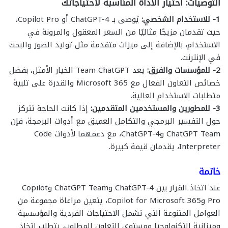
التوصيات: اختيار الأداة المناسبة لاحتياجاتك
1- للاستخدام الشخصي:
يُوصى بـ ChatGPT-4 أو Copilot Pro،
حيث تقدمان مزيجًا مثاليًا من السعر المعقول والمرونة في
الاستخدام، بالإضافة إلى ميزات متقدمة مثل توليد الصور والبحث
في الإنترنت.
2- للمؤسسات والفرق:
يعد Team ChatGPT الخيار الأمثل، بفضل
خصائص التعاون الفعال مع Microsoft 365 والقدرة على تلبية
متطلبات الاستخدام العالية.
3- للمطورين والمستخدمين المتقدمين:
إذا كانت الحاجة تتركز
حول التفسير البرمجي والتكامل العميق مع أدوات البرمجة، فإن
ChatGPT Team وChatGPT-4، مع دعمهما لأدوات Code
Interpreter، يقدمان قيمة كبيرة.
خاتمة
عند اتخاذ القرار بين ChatGPT-4 وChatGPT Team وCopilot
Pro وCopilot for Microsoft 365، يتعين مراعاة مجموعة من
العوامل المتنوعة التي تشمل الاحتياجات الفردية والمؤسسية
وميزانية التكنولوجيا ومستوى التعاون المطلوب. يتطلب اتخاذ