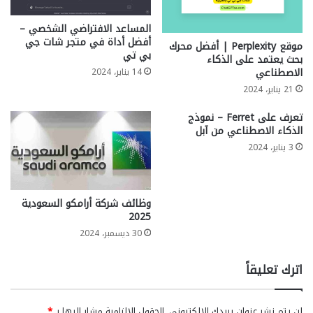
المساعد الافتراضي الشخصي –
أفضل أداة في متجر شات جي
‏موقع ‏Perplexity | أفضل محرك
بي تي
بحث يعتمد على الذكاء
الاصطناعي
14 يناير، 2024
21 يناير، 2024
تعرف على Ferret – نموذج
الذكاء الاصطناعي من آبل
3 يناير، 2024
وظائف شركة أرامكو السعودية
2025
30 ديسمبر، 2024
اترك تعليقاً
لن يتم نشر عنوان بريدك الإلكتروني.
الحقول الإلزامية مشار إليها بـ
*