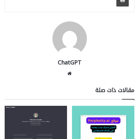
ChatGPT
مو
قع
الوي
مقالات ذات صلة
ب