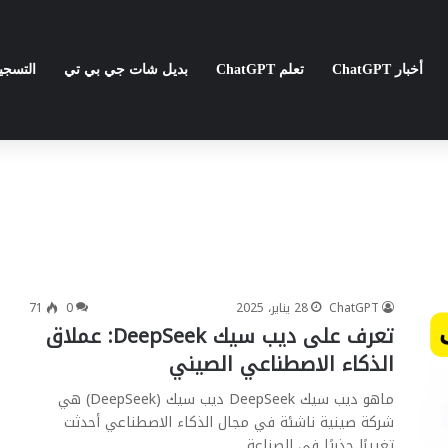
أخبار ChatGPT
تعلم ChatGPT
بديل شات جي بي تي
التسج
ChatGPT
28 يناير، 2025
0
71
تعرف على ديب سيك DeepSeek: عملاق
الذكاء الاصطناعي الصيني
ماهو ديب سيك DeepSeek ديب سيك (DeepSeek) هي
شركة صينية ناشئة في مجال الذكاء الاصطناعي أحدثت
تغييرًا جذريًا في الصناعة…