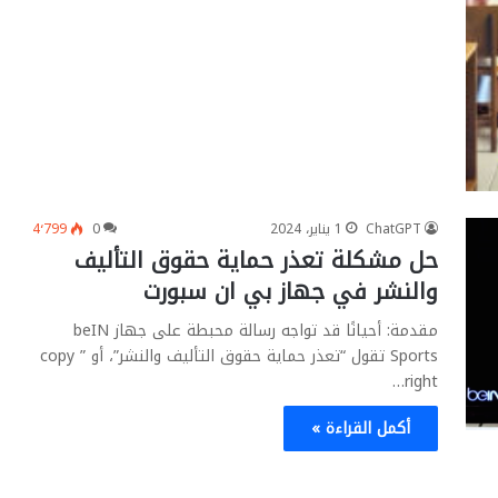
ChatGPT
1 يناير، 2024
0
4٬799
حل مشكلة تعذر حماية حقوق التأليف
والنشر في جهاز بي ان سبورت
مقدمة: أحيانًا قد تواجه رسالة محبطة على جهاز beIN
Sports تقول “تعذر حماية حقوق التأليف والنشر”، أو ” copy
right…
أكمل القراءة »