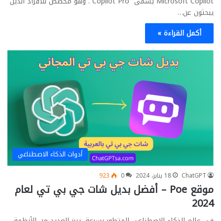
Microsoft Copilot يسمى “Copilot Pro”. وهو مخصص للأفراد الذين
يبحثون عن…
أكمل القراءة »
أدوات الذكاء الاصطناعي
ChatGPT
18 يناير، 2024
0
923
موقع Poe – أفضل بديل شات جي بي تي لعام
2024
في عالم الذكاء الاصطناعي المتطور بسرعة، يبرز العديد من الأنظمة